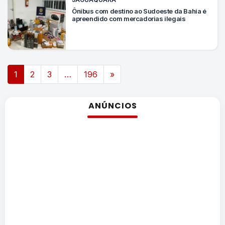
Ônibus com destino ao Sudoeste da Bahia é
apreendido com mercadorias ilegais
Navegação por posts
1
2
3
…
196
»
ANÚNCIOS