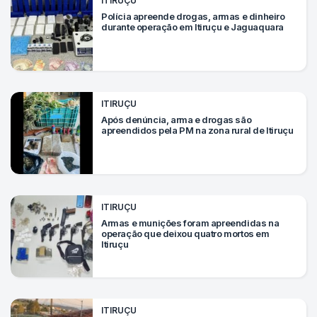
ITIRUÇU
Mundo
Polícia apreende drogas, armas e dinheiro
durante operação em Itiruçu e Jaguaquara
SIGA-
NOS
NAS
NOSSAS
REDES
ITIRUÇU
Após denúncia, arma e drogas são
apreendidos pela PM na zona rural de Itiruçu
ITIRUÇU
Armas e munições foram apreendidas na
operação que deixou quatro mortos em
Itiruçu
ITIRUÇU