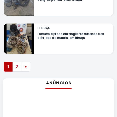
ITIRUÇU
Homem é preso em flagrante furtando fios
elétricos de escola, em Itiruçu
Navegação por posts
1
2
»
ANÚNCIOS