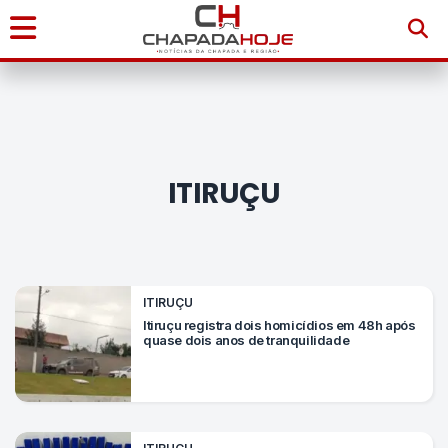
Início
Notícias
ITIRUÇU
Chapada
Diamantina
Sudoeste
ITIRUÇU
da
Itiruçu registra dois homicídios em 48h após
quase dois anos de tranquilidade
Bahia
Brasil