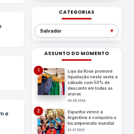
CATEGORIAS
e
Categorias
▾
Salvador
ASSUNTO DO MOMENTO
Loja da Rose promove
liquidação nesta sexta e
sábado com 50% de
desconto em todas as
araras
06.08.2026
Espanha vence a
im e
Argentina e conquista o
bicampeonato mundial
20.07.2026