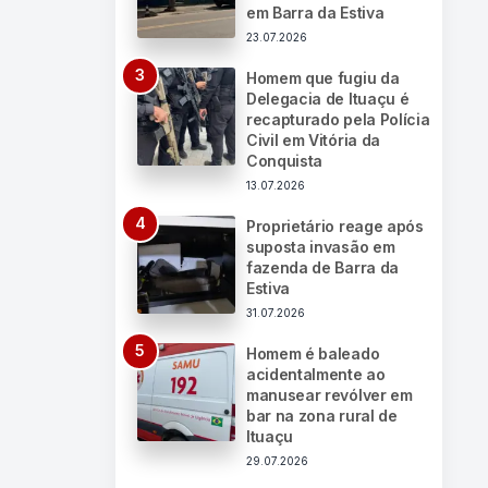
em Barra da Estiva
23.07.2026
Homem que fugiu da
Delegacia de Ituaçu é
recapturado pela Polícia
Civil em Vitória da
Conquista
13.07.2026
Proprietário reage após
suposta invasão em
fazenda de Barra da
Estiva
31.07.2026
Homem é baleado
acidentalmente ao
manusear revólver em
bar na zona rural de
Ituaçu
29.07.2026