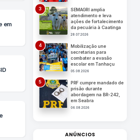
SEMAGRI amplia
atendimento e leva
ações de fortalecimento
te em
da pecuária à Caatinga
28.07.2026
Mobilização une
secretarias para
combater a evasão
escolar em Tanhaçu
SID
05.08.2026
PRF cumpre mandado de
prisão durante
abordagem na BR-242,
em Seabra
06.08.2026
e
ANÚNCIOS