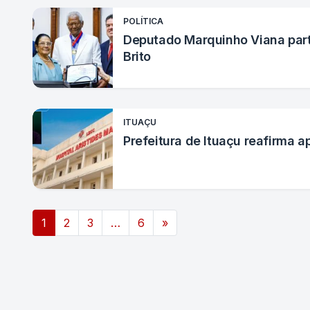
POLÍTICA
Deputado Marquinho Viana part
Brito
ITUAÇU
Prefeitura de Ituaçu reafirma a
Navegação por posts
1
2
3
…
6
»