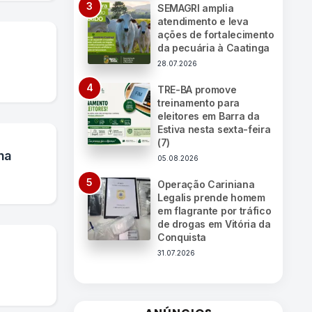
SEMAGRI amplia
atendimento e leva
ações de fortalecimento
da pecuária à Caatinga
28.07.2026
TRE-BA promove
treinamento para
eleitores em Barra da
Estiva nesta sexta-feira
(7)
na
05.08.2026
Operação Cariniana
Legalis prende homem
em flagrante por tráfico
de drogas em Vitória da
Conquista
31.07.2026