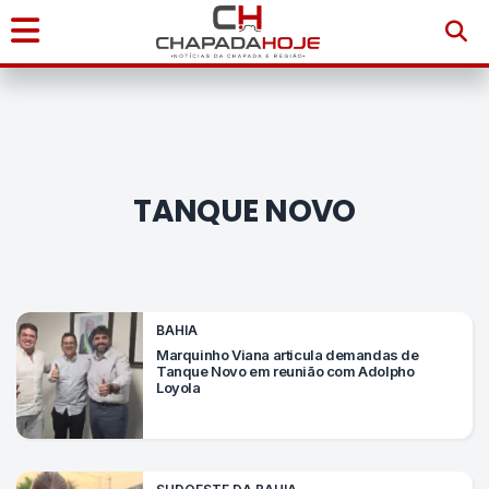
Início
Notícias
TANQUE NOVO
Chapada
Diamantina
Sudoeste
BAHIA
da
Marquinho Viana articula demandas de
Tanque Novo em reunião com Adolpho
Bahia
Loyola
Brasil