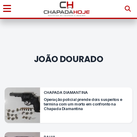
Início
Notícias
JOÃO DOURADO
Chapada
Diamantina
Sudoeste
CHAPADA DIAMANTINA
da
Operação policial prende dois suspeitos e
termina com um morto em confronto na
Bahia
Chapada Diamantina
Brasil