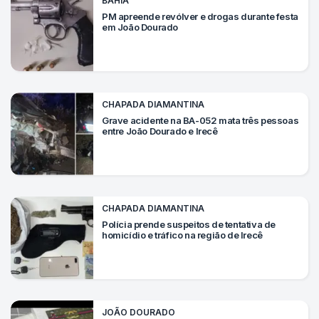
BAHIA
Mundo
PM apreende revólver e drogas durante festa
em João Dourado
SIGA-
NOS
NAS
NOSSAS
REDES
CHAPADA DIAMANTINA
Grave acidente na BA-052 mata três pessoas
entre João Dourado e Irecê
CHAPADA DIAMANTINA
Polícia prende suspeitos de tentativa de
homicídio e tráfico na região de Irecê
JOÃO DOURADO