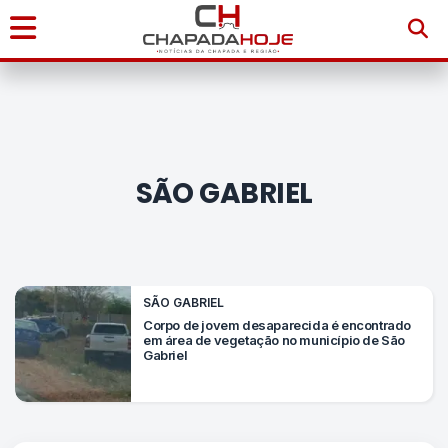
Início
Notícias
SÃO GABRIEL
Chapada
Diamantina
Sudoeste
SÃO GABRIEL
da
Corpo de jovem desaparecida é encontrado
em área de vegetação no município de São
Bahia
Gabriel
Brasil