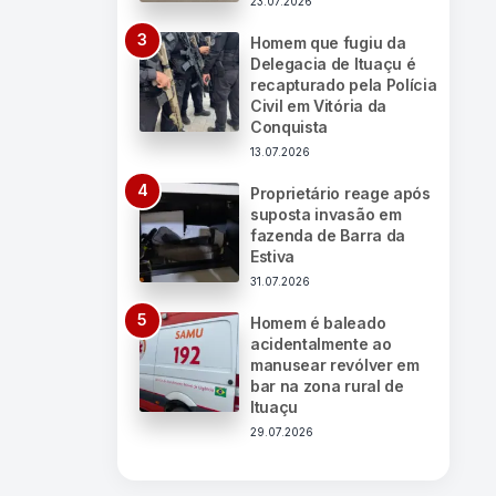
23.07.2026
Homem que fugiu da
Delegacia de Ituaçu é
recapturado pela Polícia
Civil em Vitória da
Conquista
13.07.2026
Proprietário reage após
suposta invasão em
fazenda de Barra da
Estiva
31.07.2026
Homem é baleado
acidentalmente ao
manusear revólver em
bar na zona rural de
Ituaçu
29.07.2026