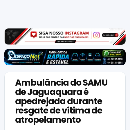
Mundo
SIGA-
NOS
NAS
NOSSAS
REDES
Ambulância do SAMU
de Jaguaquara é
apedrejada durante
resgate de vítima de
atropelamento