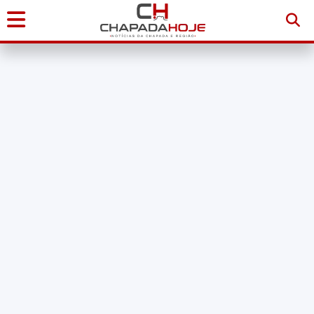
Início
Notícias
Chapada
Diamantina
Sudoeste
da
Bahia
Brasil