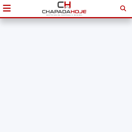
Início
Notícias
Chapada
Diamantina
Sudoeste
da
Bahia
Brasil