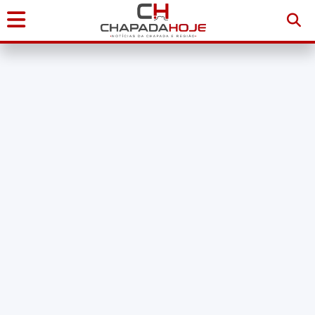
Início
Notícias
Chapada
Diamantina
Sudoeste
da
Bahia
Brasil