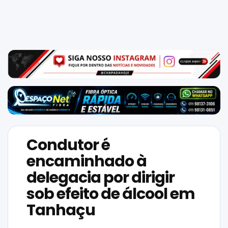
Mundo
SIGA-
NOS
NAS
NOSSAS
REDES
Condutor é
encaminhado à
delegacia por dirigir
sob efeito de álcool em
Tanhaçu