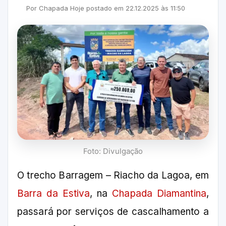
Por
Chapada Hoje
postado em
22.12.2025
às
11:50
Foto: Divulgação
O trecho Barragem – Riacho da Lagoa, em
Barra da Estiva
, na
Chapada Diamantina
,
passará por serviços de cascalhamento a