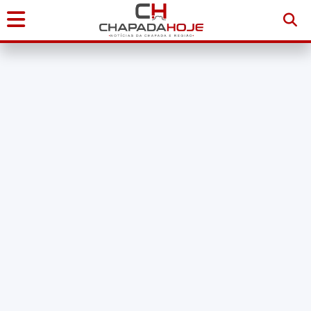
Início
Notícias
Chapada
Diamantina
Sudoeste
da
Bahia
Brasil