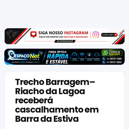
Mundo
SIGA-
NOS
NAS
NOSSAS
REDES
Trecho Barragem–
Riacho da Lagoa
receberá
cascalhamento em
Barra da Estiva