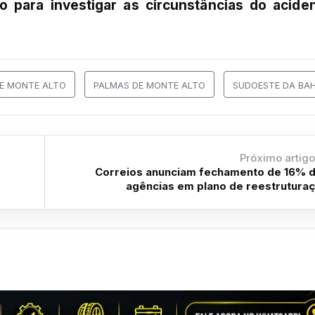
to para investigar as circunstâncias do acide
DE MONTE ALTO
PALMAS DE MONTE ALTO
SUDOESTE DA BAH
Próximo artig
Correios anunciam fechamento de 16% 
agências em plano de reestrutura