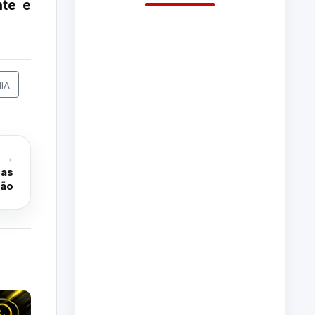
nte e
IA
o →
das
ção