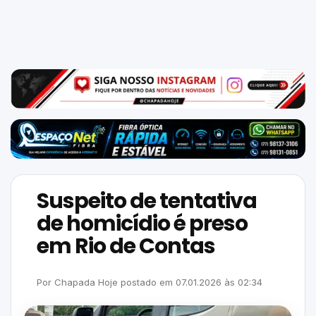
Mundo
SIGA-
NOS
NAS
NOSSAS
REDES
Suspeito de tentativa
de homicídio é preso
em Rio de Contas
Por
Chapada Hoje
postado em
07.01.2026
às
02:34