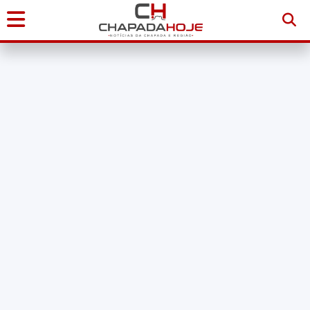
Início
Notícias
Chapada
Diamantina
Sudoeste
da
Bahia
Brasil