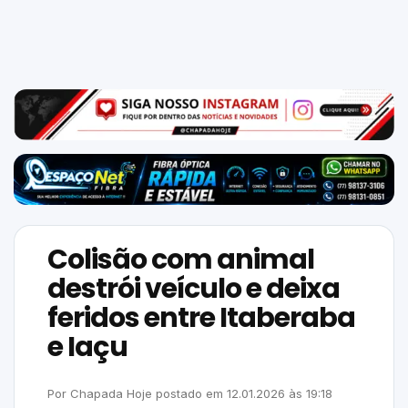
Mundo
SIGA-
NOS
NAS
NOSSAS
REDES
Colisão com animal
destrói veículo e deixa
feridos entre Itaberaba
e Iaçu
Por
Chapada Hoje
postado em
12.01.2026
às
19:18