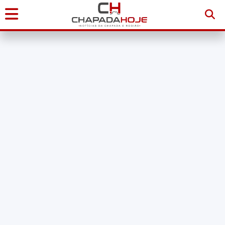
Início
Notícias
Chapada
Diamantina
Sudoeste
da
Bahia
Brasil