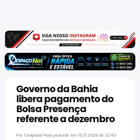
Mundo
SIGA-
NOS
NAS
NOSSAS
REDES
Governo da Bahia
libera pagamento do
Bolsa Presença
referente a dezembro
Por
Chapada Hoje
postado em
15.01.2026
às
22:43