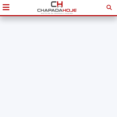
Início
Notícias
Chapada
Diamantina
Sudoeste
da
Bahia
Brasil