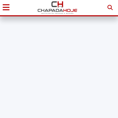
Início
Notícias
Chapada
Diamantina
Sudoeste
da
Bahia
Brasil