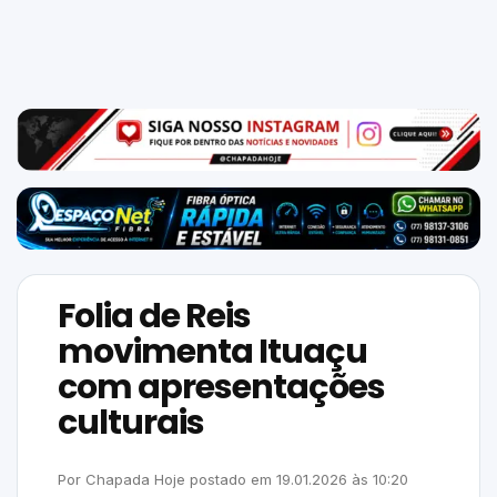
Mundo
SIGA-
NOS
NAS
NOSSAS
REDES
Folia de Reis
movimenta Ituaçu
com apresentações
culturais
Por
Chapada Hoje
postado em
19.01.2026
às
10:20