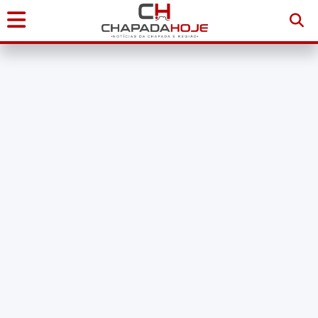
Início
Notícias
Chapada
Diamantina
Sudoeste
da
Bahia
Brasil