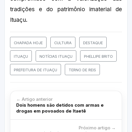
tradições e do patrimônio imaterial de
Ituaçu.
CHAPADA HOJE
CULTURA
DESTAQUE
ITUAÇU
NOTÍCIAS ITUAÇU
PHELLIPE BRITO
PREFEITURA DE ITUAÇU
TERNO DE REIS
← Artigo anterior
Dois homens são detidos com armas e
drogas em povoados de Itaetê
Próximo artigo →