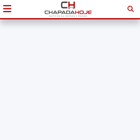
Início
Notícias
Chapada
Diamantina
Sudoeste
da
Bahia
Brasil