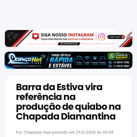
Mundo
SIGA-
NOS
NAS
NOSSAS
REDES
Barra da Estiva vira
referência na
produção de quiabo na
Chapada Diamantina
Por
Chapada Hoje
postado em
21.01.2026
às
00:48