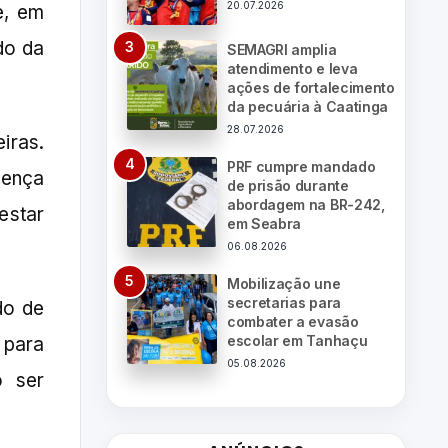
20.07.2026
e, em
do da
SEMAGRI amplia
atendimento e leva
ações de fortalecimento
da pecuária à Caatinga
28.07.2026
iras.
PRF cumpre mandado
sença
de prisão durante
abordagem na BR-242,
estar
em Seabra
06.08.2026
Mobilização une
secretarias para
do de
combater a evasão
escolar em Tanhaçu
 para
05.08.2026
o ser