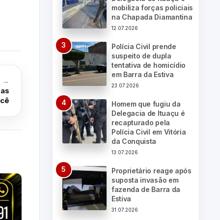
mobiliza forças policiais
na Chapada Diamantina
12.07.2026
Polícia Civil prende
suspeito de dupla
tentativa de homicídio
em Barra da Estiva
o →
23.07.2026
gas
ecê
Homem que fugiu da
Delegacia de Ituaçu é
recapturado pela
Polícia Civil em Vitória
da Conquista
13.07.2026
Proprietário reage após
suposta invasão em
fazenda de Barra da
Estiva
31.07.2026