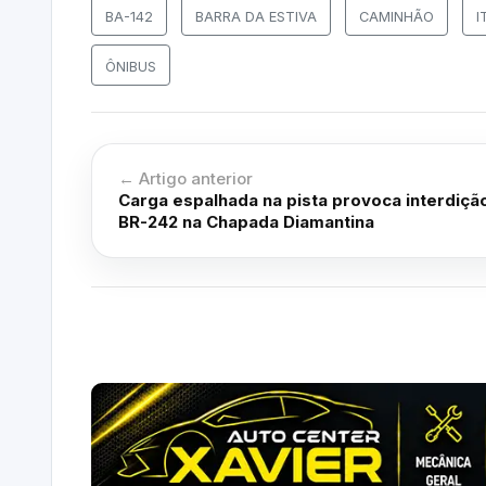
BA-142
BARRA DA ESTIVA
CAMINHÃO
I
ÔNIBUS
← Artigo anterior
Carga espalhada na pista provoca interdiçã
BR-242 na Chapada Diamantina