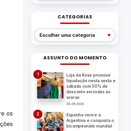
CATEGORIAS
Categorias
▾
Escolher uma categoria
ASSUNTO DO MOMENTO
Loja da Rose promove
liquidação nesta sexta e
sábado com 50% de
desconto em todas as
araras
06.08.2026
re os
Espanha vence a
Argentina e conquista o
ações
bicampeonato mundial