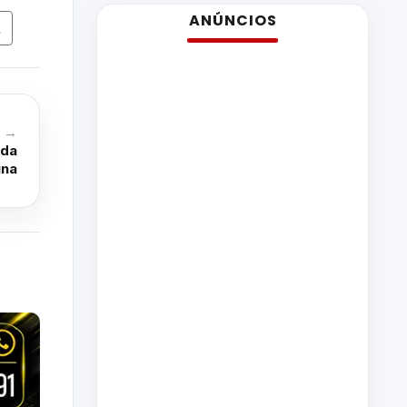
ANÚNCIOS
A
o →
 da
ina