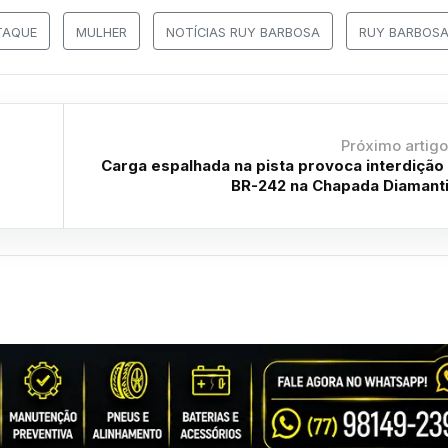
TAQUE
MULHER
NOTÍCIAS RUY BARBOSA
RUY BARBOS
Próximo artig
Carga espalhada na pista provoca interdição
BR-242 na Chapada Diamant