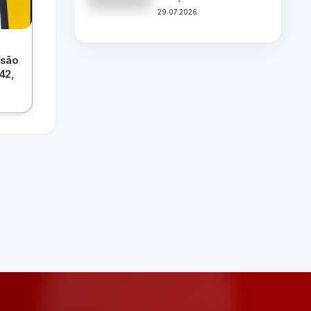
29.07.2026
isão
42,