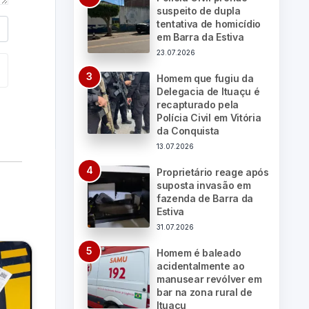
suspeito de dupla
tentativa de homicídio
em Barra da Estiva
23.07.2026
Homem que fugiu da
Delegacia de Ituaçu é
recapturado pela
Polícia Civil em Vitória
da Conquista
13.07.2026
Proprietário reage após
suposta invasão em
fazenda de Barra da
Estiva
31.07.2026
Homem é baleado
acidentalmente ao
manusear revólver em
bar na zona rural de
Ituaçu