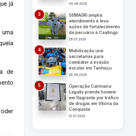
ue já
06.08.2026
SEMAGRI amplia
atendimento e leva
ações de fortalecimento
u uma
da pecuária à Caatinga
28.07.2026
quela
Mobilização une
secretarias para
combater a evasão
escolar em Tanhaçu
ia de
05.08.2026
mento
Operação Cariniana
Legalis prende homem
em flagrante por tráfico
de drogas em Vitória da
Conquista
Poder
31.07.2026