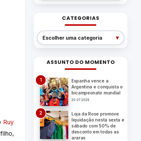
CATEGORIAS
Categorias
▾
Escolher uma categoria
ASSUNTO DO MOMENTO
Espanha vence a
Argentina e conquista o
bicampeonato mundial
20.07.2026
Loja da Rose promove
liquidação nesta sexta e
de
Ruy
sábado com 50% de
desconto em todas as
ilho,
araras