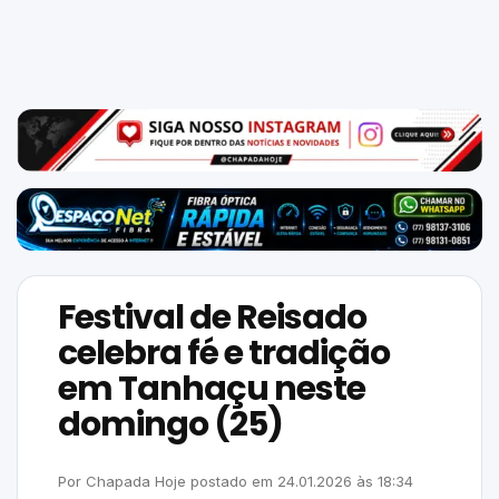
Mundo
SIGA-
NOS
NAS
NOSSAS
REDES
Festival de Reisado
celebra fé e tradição
em Tanhaçu neste
domingo (25)
Por
Chapada Hoje
postado em
24.01.2026
às
18:34