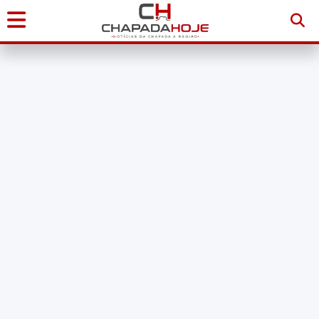
Início
Notícias
Chapada
Diamantina
Sudoeste
da
Bahia
Brasil