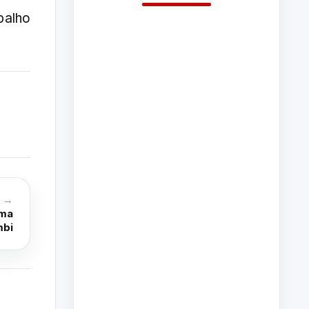
balho
o →
ema
mbi