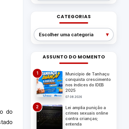
CATEGORIAS
Categorias
▾
Escolher uma categoria
ASSUNTO DO MOMENTO
Município de Tanhaçu
conquista crescimento
nos índices do IDEB
2025
07.08.2026
Lei amplia punição a
do do
crimes sexuais online
contra crianças;
stado
entenda