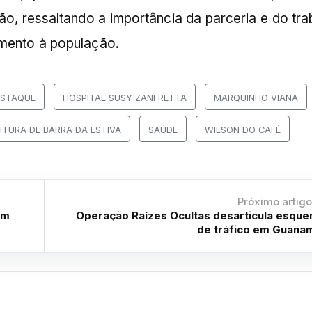
o, ressaltando a importância da parceria e do tra
imento à população.
ESTAQUE
HOSPITAL SUSY ZANFRETTA
MARQUINHO VIANA
ITURA DE BARRA DA ESTIVA
SAÚDE
WILSON DO CAFÉ
Próximo artig
em
Operação Raízes Ocultas desarticula esqu
de tráfico em Guana