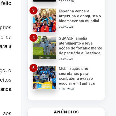
07.08.2026
 feito
Espanha vence a
Argentina e conquista o
bicampeonato mundial
prios
20.07.2026
so da
SEMAGRI amplia
atendimento e leva
ara a
ações de fortalecimento
da pecuária à Caatinga
28.07.2026
Mobilização une
ço, o
secretarias para
combater a evasão
eitos
escolar em Tanhaçu
manda
05.08.2026
ANÚNCIOS
e aos