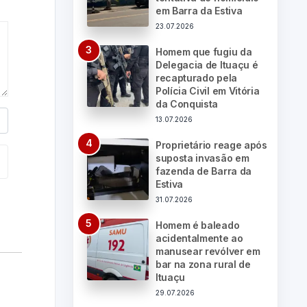
em Barra da Estiva
23.07.2026
Homem que fugiu da
Delegacia de Ituaçu é
recapturado pela
Polícia Civil em Vitória
da Conquista
13.07.2026
Proprietário reage após
suposta invasão em
fazenda de Barra da
Estiva
31.07.2026
Homem é baleado
acidentalmente ao
manusear revólver em
bar na zona rural de
Ituaçu
29.07.2026