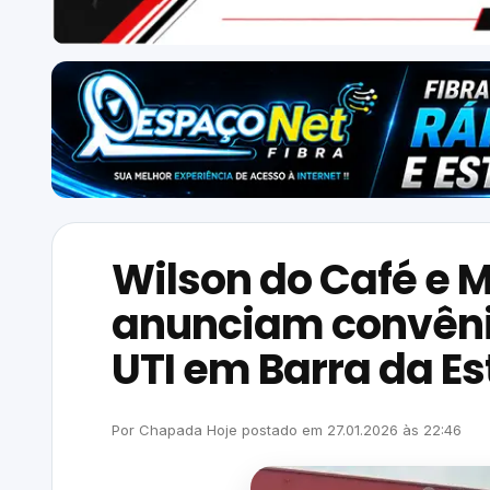
Wilson do Café e 
anunciam convênio
UTI em Barra da Es
Por
Chapada Hoje
postado em
27.01.2026
às
22:46