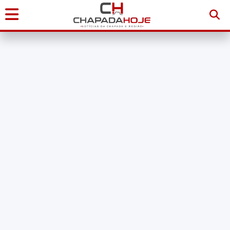
Início
Notícias
Chapada
Diamantina
Sudoeste
da
Bahia
Brasil