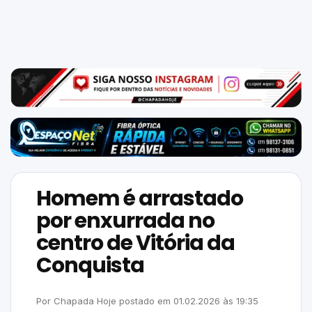
Mundo
SIGA-
NOS
NAS
NOSSAS
REDES
Homem é arrastado
por enxurrada no
centro de Vitória da
Conquista
Por
Chapada Hoje
postado em
01.02.2026
às
19:35