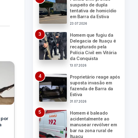
suspeito de dupla
tentativa de homicídio
em Barra da Estiva
23.07.2026
Homem que fugiu da
Delegacia de Ituaçu é
recapturado pela
Polícia Civil em Vitória
da Conquista
13.07.2026
Proprietário reage após
suposta invasão em
fazenda de Barra da
Estiva
31.07.2026
Homem é baleado
 por
acidentalmente ao
a
manusear revólver em
bar na zona rural de
Ituaçu