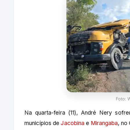
Foto: 
Na quarta-feira (11), André Nery sof
municípios de
Jacobina
e
Mirangaba
, no