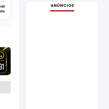
o →
ANÚNCIOS
ial
atu