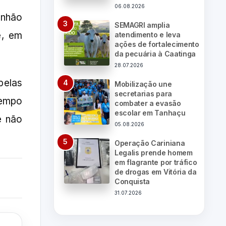
06.08.2026
inhão
SEMAGRI amplia
e, em
atendimento e leva
ações de fortalecimento
da pecuária à Caatinga
28.07.2026
pelas
Mobilização une
secretarias para
tempo
combater a evasão
escolar em Tanhaçu
e não
05.08.2026
Operação Cariniana
Legalis prende homem
em flagrante por tráfico
de drogas em Vitória da
Conquista
31.07.2026