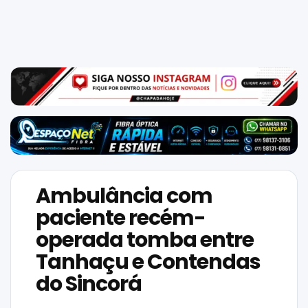
Mundo
SIGA-
NOS
NAS
NOSSAS
REDES
Ambulância com
paciente recém-
operada tomba entre
Tanhaçu e Contendas
do Sincorá