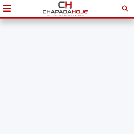
Início
Notícias
Chapada
Diamantina
Sudoeste
da
Bahia
Brasil