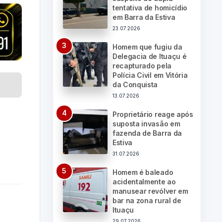
tentativa de homicídio
em Barra da Estiva
23.07.2026
Homem que fugiu da
Delegacia de Ituaçu é
recapturado pela
Polícia Civil em Vitória
da Conquista
13.07.2026
Proprietário reage após
suposta invasão em
fazenda de Barra da
Estiva
31.07.2026
Homem é baleado
acidentalmente ao
manusear revólver em
bar na zona rural de
Ituaçu
29.07.2026