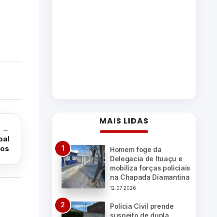
MAIS LIDAS
o →
pal
gos
Homem foge da
Delegacia de Ituaçu e
mobiliza forças policiais
na Chapada Diamantina
12.07.2026
Polícia Civil prende
suspeito de dupla