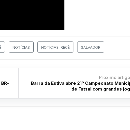
Ê
NOTÍCIAS
NOTÍCIAS IRECÊ
SALVADOR
Próximo artig
 BR-
Barra da Estiva abre 21º Campeonato Munici
de Futsal com grandes jo