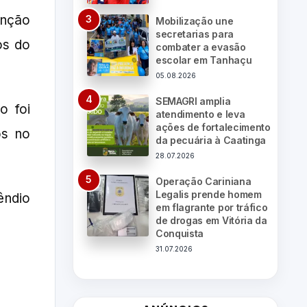
enção
Mobilização une
secretarias para
os do
combater a evasão
escolar em Tanhaçu
05.08.2026
SEMAGRI amplia
o foi
atendimento e leva
ações de fortalecimento
os no
da pecuária à Caatinga
28.07.2026
Operação Cariniana
Legalis prende homem
êndio
em flagrante por tráfico
de drogas em Vitória da
Conquista
31.07.2026