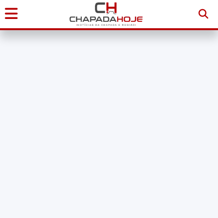
Início
Notícias
Chapada
Diamantina
Sudoeste
da
Bahia
Brasil