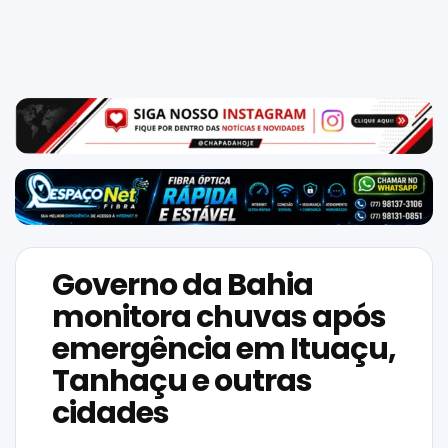
Mundo
SIGA-
NOS
NAS
NOSSAS
REDES
Governo da Bahia
monitora chuvas após
emergência em Ituaçu,
Tanhaçu e outras
cidades