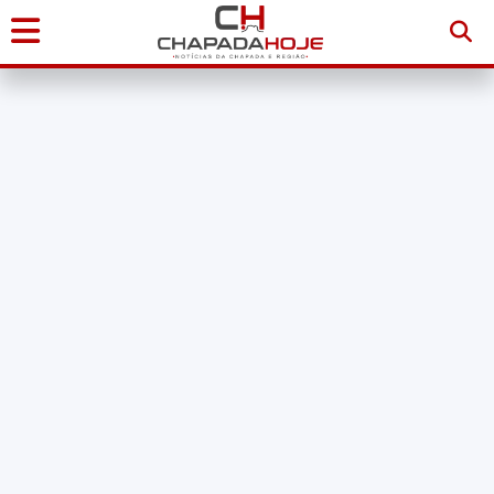
Início
Notícias
Chapada
Diamantina
Sudoeste
da
Bahia
Brasil