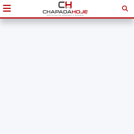
Início
Notícias
Chapada
Diamantina
Sudoeste
da
Bahia
Brasil