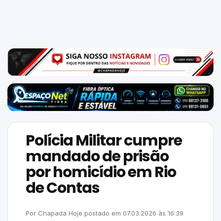
Mundo
SIGA-
NOS
NAS
NOSSAS
REDES
Polícia Militar cumpre
mandado de prisão
por homicídio em Rio
de Contas
Por
Chapada Hoje
postado em
07.03.2026
às
16:39