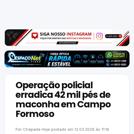
Mundo
SIGA-
NOS
NAS
NOSSAS
REDES
Operação policial
erradica 42 mil pés de
maconha em Campo
Formoso
Por
Chapada Hoje
postado em
12.03.2026
às
11:16