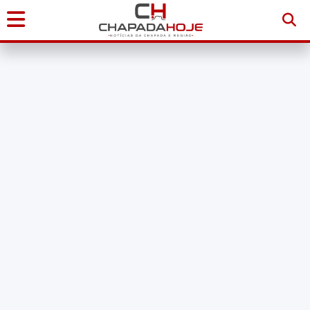
Início
Notícias
Chapada
Diamantina
Sudoeste
da
Bahia
Brasil