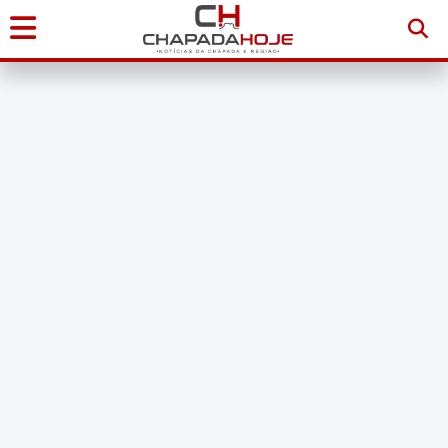
Início
Notícias
Chapada
Diamantina
Sudoeste
da
Bahia
Brasil