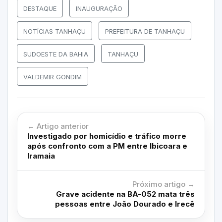
DESTAQUE
INAUGURAÇÃO
NOTÍCIAS TANHAÇU
PREFEITURA DE TANHAÇU
SUDOESTE DA BAHIA
TANHAÇU
VALDEMIR GONDIM
← Artigo anterior
Investigado por homicídio e tráfico morre
após confronto com a PM entre Ibicoara e
Iramaia
Próximo artigo →
Grave acidente na BA-052 mata três
pessoas entre João Dourado e Irecê