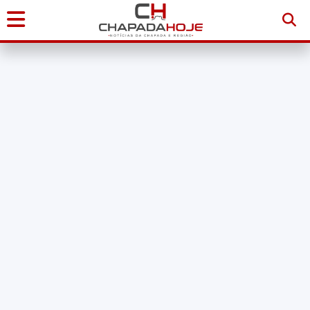
Início
Notícias
Chapada
Diamantina
Sudoeste
da
Bahia
Brasil