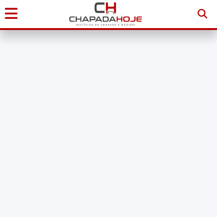
Início
Notícias
Chapada
Diamantina
Sudoeste
da
Bahia
Brasil