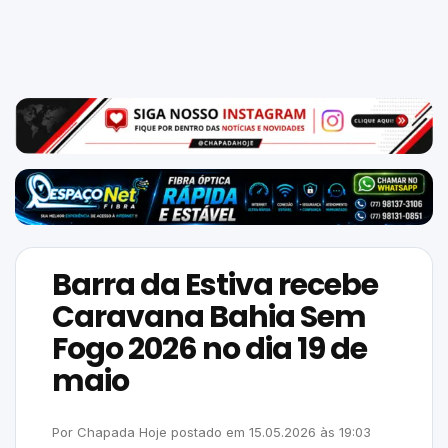
Mundo
SIGA-
NOS
NAS
NOSSAS
REDES
Barra da Estiva recebe
Caravana Bahia Sem
Fogo 2026 no dia 19 de
maio
Por
Chapada Hoje
postado em
15.05.2026
às
19:03