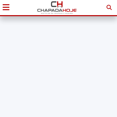
Início
Notícias
Chapada
Diamantina
Sudoeste
da
Bahia
Brasil