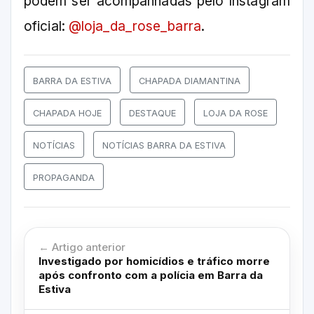
podem ser acompanhadas pelo Instagram
oficial:
@loja_da_rose_barra
.
BARRA DA ESTIVA
CHAPADA DIAMANTINA
CHAPADA HOJE
DESTAQUE
LOJA DA ROSE
NOTÍCIAS
NOTÍCIAS BARRA DA ESTIVA
PROPAGANDA
← Artigo anterior
Investigado por homicídios e tráfico morre
após confronto com a polícia em Barra da
Estiva