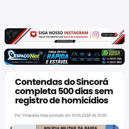
Mundo
SIGA-
NOS
NAS
NOSSAS
REDES
Contendas do Sincorá
completa 500 dias sem
registro de homicídios
Por
Chapada Hoje
postado em
19.05.2026
às
01:30