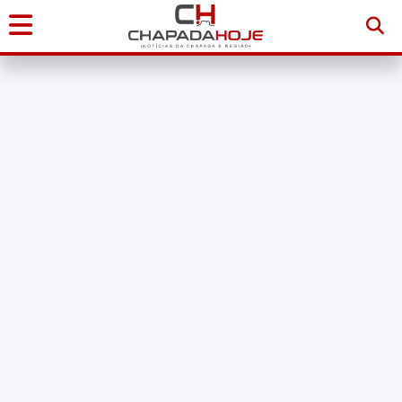
Início
Notícias
Chapada
Diamantina
Sudoeste
da
Bahia
Brasil