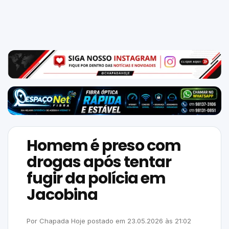
Mundo
SIGA-
NOS
NAS
NOSSAS
REDES
Homem é preso com
drogas após tentar
fugir da polícia em
Jacobina
Por
Chapada Hoje
postado em
23.05.2026
às
21:02