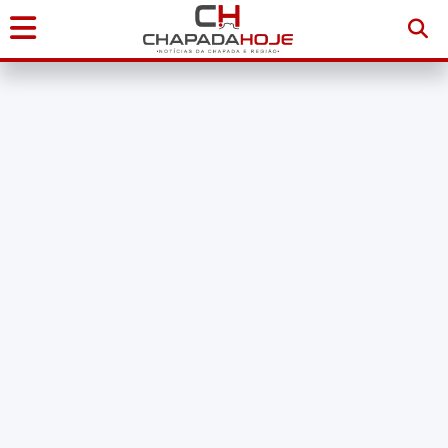
Início
Notícias
Chapada
Diamantina
Sudoeste
da
Bahia
Brasil