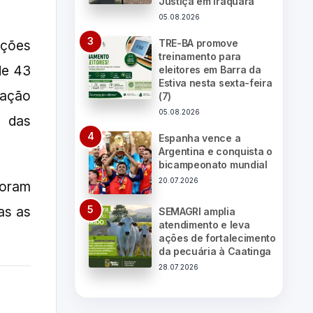
Justiça em Iraquara
05.08.2026
TRE-BA promove
rções
treinamento para
de 43
eleitores em Barra da
Estiva nesta sexta-feira
 ação
(7)
05.08.2026
o das
Espanha vence a
Argentina e conquista o
bicampeonato mundial
20.07.2026
foram
as as
SEMAGRI amplia
atendimento e leva
ações de fortalecimento
da pecuária à Caatinga
28.07.2026