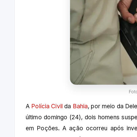
Fot
A
Polícia Civil
da
Bahia
, por meio da Dele
último domingo (24), dois homens suspei
em Poções. A ação ocorreu após investi