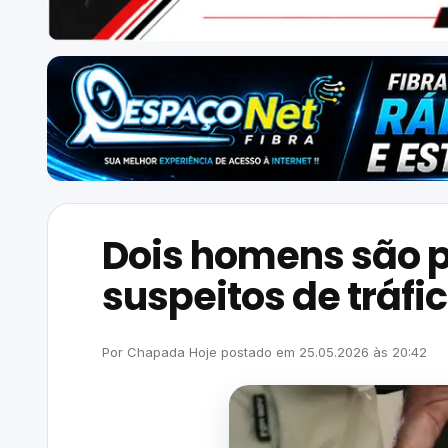
Dois homens são p
suspeitos de tráf
Por
Chapada Hoje
postado em
25.05.2026
às
20:42