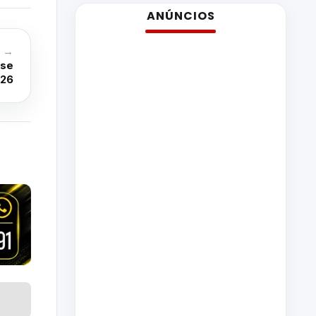
ANÚNCIOS
o →
 se
026