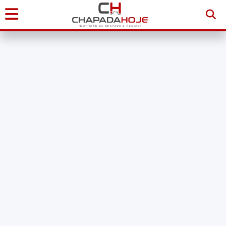
Início
Notícias
Chapada
Diamantina
Sudoeste
da
Bahia
Brasil