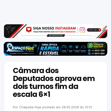
Mundo
SIGA-
NOS
NAS
NOSSAS
REDES
Câmara dos
Deputados aprova em
dois turnos fim da
escala 6×1
Por
Chapada Hoje
postado em
28.05.2026
às
13:01