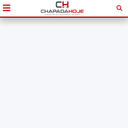
Início
Notícias
Chapada
Diamantina
Sudoeste
da
Bahia
Brasil