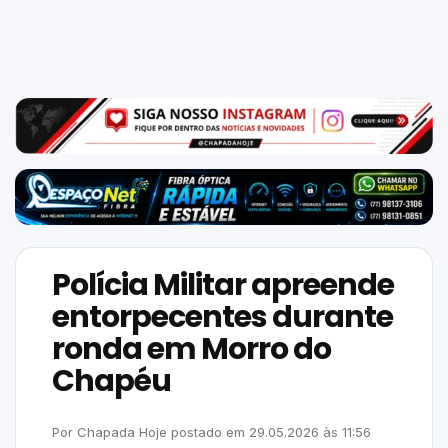
Mundo
SIGA-
NOS
NAS
NOSSAS
REDES
Polícia Militar apreende
entorpecentes durante
ronda em Morro do
Chapéu
Por
Chapada Hoje
postado em
29.05.2026
às
11:56