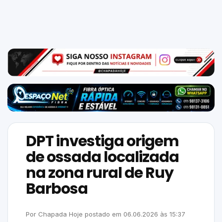
Mundo
SIGA-
NOS
NAS
NOSSAS
REDES
DPT investiga origem
de ossada localizada
na zona rural de Ruy
Barbosa
Por
Chapada Hoje
postado em
06.06.2026
às
15:37