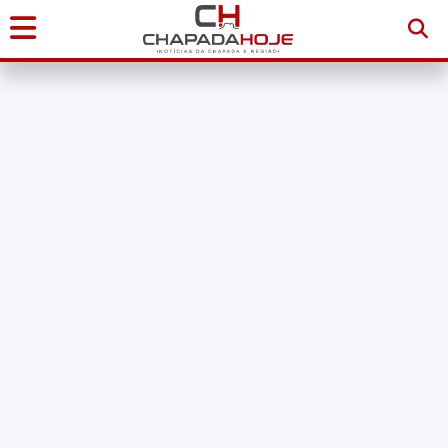
Início
Notícias
Chapada
Diamantina
Sudoeste
da
Bahia
Brasil