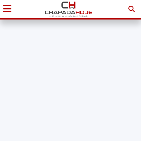
Início
Notícias
Chapada
Diamantina
Sudoeste
da
Bahia
Brasil