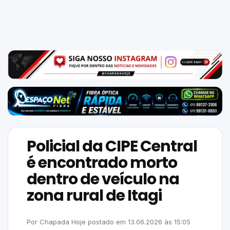
Mundo
SIGA-
NOS
NAS
NOSSAS
REDES
Policial da CIPE Central
é encontrado morto
dentro de veículo na
zona rural de Itagi
Por
Chapada Hoje
postado em
13.06.2026
às
15:05