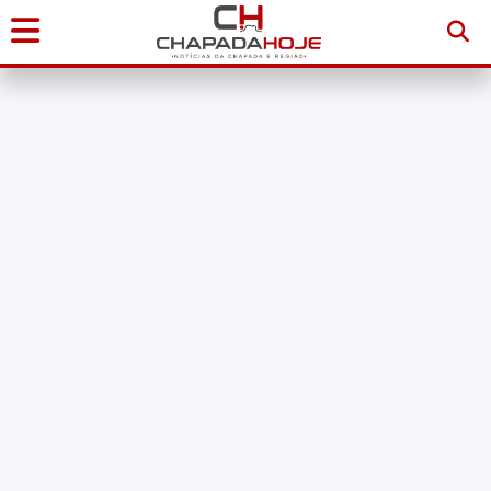
Início
Notícias
Chapada
Diamantina
Sudoeste
da
Bahia
Brasil