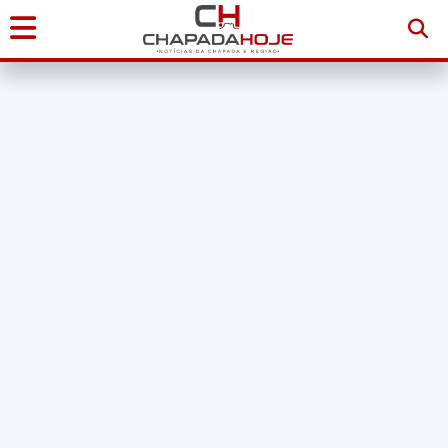
Início
Notícias
Chapada
Diamantina
Sudoeste
da
Bahia
Brasil