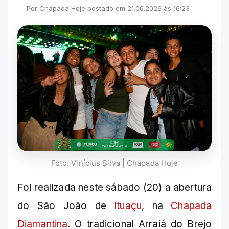
Por
Chapada Hoje
postado em
21.06.2026
às
16:23
Foto: Vinícius Silva | Chapada Hoje
Foi realizada neste sábado (20) a abertura
do São João de
Ituaçu
, na
Chapada
Diamantina
. O tradicional Arraiá do Brejo