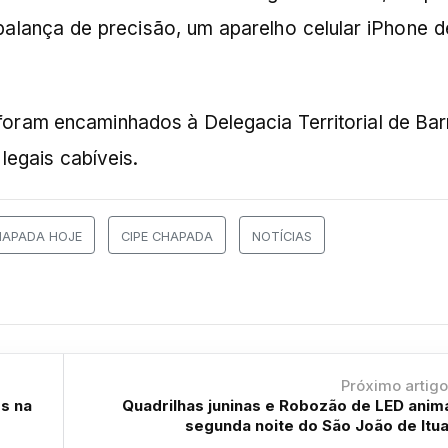
alança de precisão, um aparelho celular iPhone d
 foram encaminhados à Delegacia Territorial de Bar
legais cabíveis.
HAPADA HOJE
CIPE CHAPADA
NOTÍCIAS
Próximo artig
os na
Quadrilhas juninas e Robozão de LED ani
segunda noite do São João de Itu