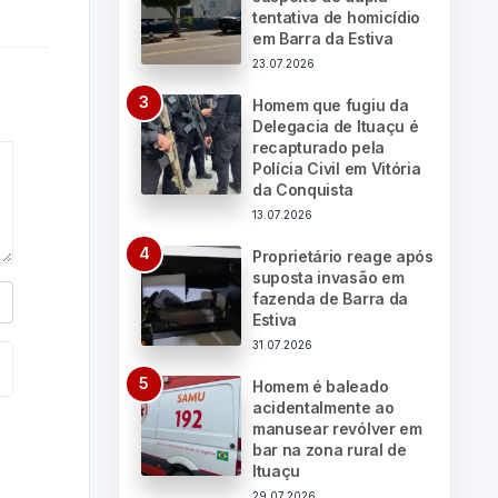
tentativa de homicídio
em Barra da Estiva
23.07.2026
Homem que fugiu da
Delegacia de Ituaçu é
recapturado pela
Polícia Civil em Vitória
da Conquista
13.07.2026
Proprietário reage após
suposta invasão em
fazenda de Barra da
Estiva
31.07.2026
Homem é baleado
acidentalmente ao
manusear revólver em
bar na zona rural de
Ituaçu
29.07.2026