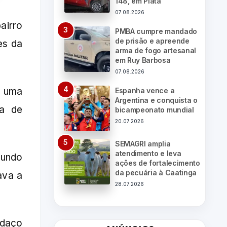
148, em Piatã
07.08.2026
airro
PMBA cumpre mandado
de prisão e apreende
es da
arma de fogo artesanal
em Ruy Barbosa
07.08.2026
e uma
Espanha vence a
Argentina e conquista o
xa de
bicampeonato mundial
20.07.2026
SEMAGRI amplia
atendimento e leva
gundo
ações de fortalecimento
da pecuária à Caatinga
ava a
28.07.2026
edaço