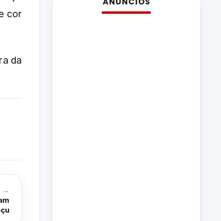
ANÚNCIOS
e cor
ra da
o →
mam
açu