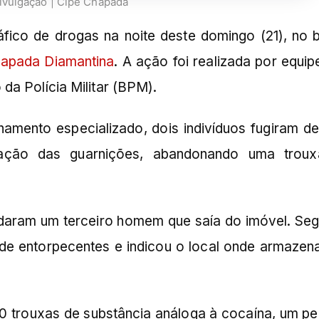
Divulgação | Cipe Chapada
fico de drogas na noite deste domingo (21), no b
apada Diamantina
. A ação foi realizada por equip
da Polícia Militar (BPM).
hamento especializado, dois indivíduos fugiram d
ação das guarnições, abandonando uma trou
rdaram um terceiro homem que saía do imóvel. Se
de entorpecentes e indicou o local onde armazen
0 trouxas de substância análoga à cocaína, um p