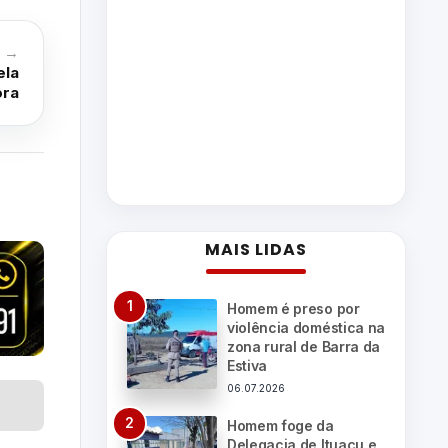
o →
ela
ora
MAIS LIDAS
Homem é preso por
violência doméstica na
zona rural de Barra da
Estiva
06.07.2026
Homem foge da
Delegacia de Ituaçu e