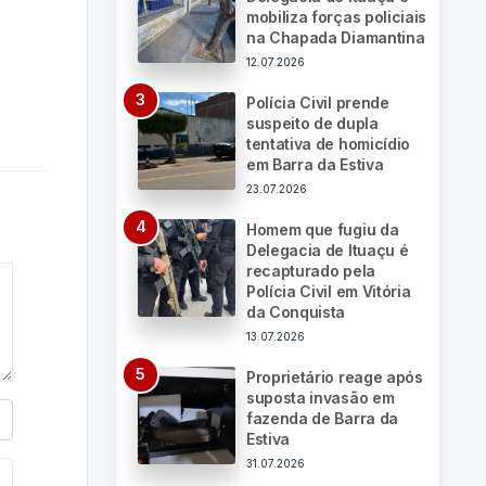
mobiliza forças policiais
na Chapada Diamantina
12.07.2026
Polícia Civil prende
suspeito de dupla
tentativa de homicídio
em Barra da Estiva
23.07.2026
Homem que fugiu da
Delegacia de Ituaçu é
recapturado pela
Polícia Civil em Vitória
da Conquista
13.07.2026
Proprietário reage após
suposta invasão em
fazenda de Barra da
Estiva
31.07.2026