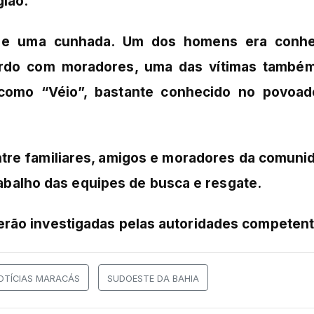
gião.
os e uma cunhada. Um dos homens era conhe
rdo com moradores, uma das vítimas també
como “Véio”, bastante conhecido no povoa
tre familiares, amigos e moradores da comuni
alho das equipes de busca e resgate.
serão investigadas pelas autoridades competent
OTÍCIAS MARACÁS
SUDOESTE DA BAHIA