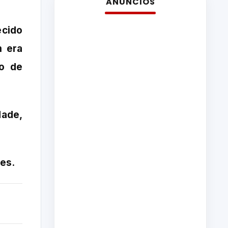
ANÚNCIOS
cido
m era
do de
dade,
es.