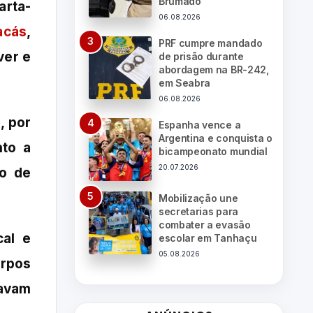
Brumado
arta-
06.08.2026
acás
,
PRF cumpre mandado
ver e
de prisão durante
abordagem na BR-242,
em Seabra
06.08.2026
, por
Espanha vence a
Argentina e conquista o
nto a
bicampeonato mundial
20.07.2026
do de
Mobilização une
secretarias para
combater a evasão
cal e
escolar em Tanhaçu
05.08.2026
orpos
avam