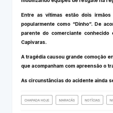
mobilizando equipes de resgate na re
Entre as vítimas estão dois irmã
popularmente como “Dinho”. De aco
parente do comerciante conhecido 
Capivaras.
A tragédia causou grande comoção en
que acompanham com apreensão o trab
As circunstâncias do acidente ainda 
CHAPADA HOJE
MARACÁS
NOTÍCIAS
N