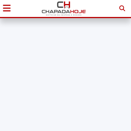
Início
Notícias
Chapada
Diamantina
Sudoeste
da
Bahia
Brasil