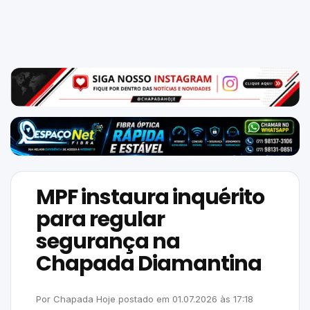
Mundo
SIGA-
NOS
NAS
NOSSAS
REDES
MPF instaura inquérito
para regular
segurança na
Chapada Diamantina
Por
Chapada Hoje
postado em
01.07.2026
às
17:18