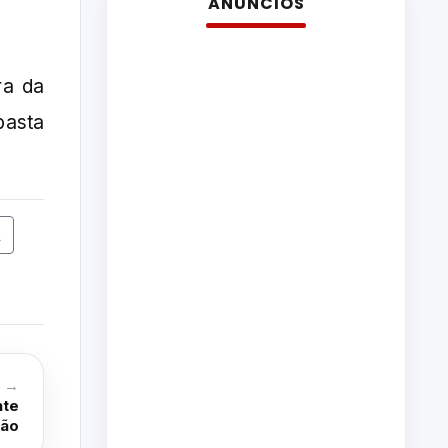
ANÚNCIOS
ra da
basta
A
o →
nte
ção