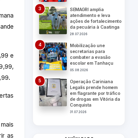
SEMAGRI amplia
emana
atendimento e leva
ações de fortalecimento
rande
da pecuária à Caatinga
28.07.2026
Mobilização une
secretarias para
,99 e
combater a evasão
escolar em Tanhaçu
9,99,
05.08.2026
,99.
Operação Cariniana
Legalis prende homem
em flagrante por tráfico
ertas
de drogas em Vitória da
Conquista
31.07.2026
 mais
ir as