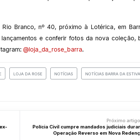
o Rio Branco, nº 40, próximo à Lotérica, em Bar
 lançamentos e conferir fotos da nova coleção, 
nstagram:
@loja_da_rose_barra
.
E
LOJA DA ROSE
NOTÍCIAS
NOTÍCIAS BARRA DA ESTIV
Próximo artig
ex-
Polícia Civil cumpre mandados judiciais dura
Operação Reverso em Nova Reden