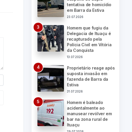
tentativa de homicídio
em Barra da Estiva
23.07.2026
Homem que fugiu da
Delegacia de Ituaçu é
recapturado pela
Polícia Civil em Vitória
da Conquista
13.07.2026
Proprietário reage após
suposta invasão em
fazenda de Barra da
Estiva
31.07.2026
Homem é baleado
acidentalmente ao
manusear revólver em
bar na zona rural de
Ituaçu
29.07.2026