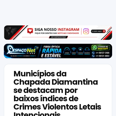
Mundo
SIGA-
NOS
NAS
NOSSAS
REDES
Municípios da
Chapada Diamantina
se destacam por
baixos índices de
Crimes Violentos Letais
Intencionais