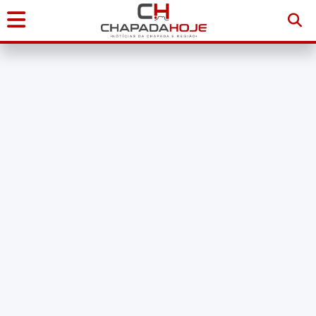
Início
Notícias
Chapada
Diamantina
Sudoeste
da
Bahia
Brasil