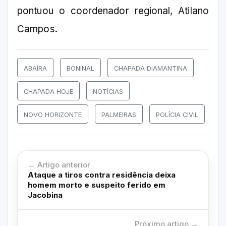
pontuou o coordenador regional, Atilano
Campos.
ABAÍRA
BONINAL
CHAPADA DIAMANTINA
CHAPADA HOJE
NOTÍCIAS
NOVO HORIZONTE
PALMEIRAS
POLÍCIA CIVIL
← Artigo anterior
Ataque a tiros contra residência deixa
homem morto e suspeito ferido em
Jacobina
Próximo artigo →