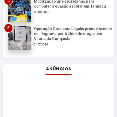
Mobilização une secretarias para
combater a evasão escolar em Tanhaçu
05.08.2026
Operação Cariniana Legalis prende homem
em flagrante por tráfico de drogas em
Vitória da Conquista
31.07.2026
ANÚNCIOS