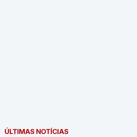
ÚLTIMAS NOTÍCIAS