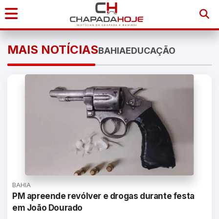
Início
MAIS
NOTÍCIAS
BAHIA
EDUCAÇÃO
Notícias
Chapada
Diamantina
Sudoeste
da
Bahia
BAHIA
PM apreende revólver e drogas durante festa
Brasil
em João Dourado