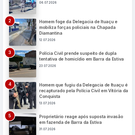
06.07.2026
Homem foge da Delegacia de Ituaçu e
mobiliza forças policiais na Chapada
Diamantina
12.07.2026
Polícia Civil prende suspeito de dupla
tentativa de homicídio em Barra da Estiva
23.07.2026
Homem que fugiu da Delegacia de Ituaçu é
recapturado pela Polícia Civil em Vitória da
Conquista
13.07.2026
Proprietário reage após suposta invasão
em fazenda de Barra da Estiva
31.07.2026