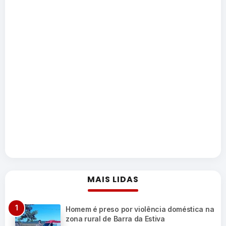
MAIS LIDAS
Homem é preso por violência doméstica na
zona rural de Barra da Estiva