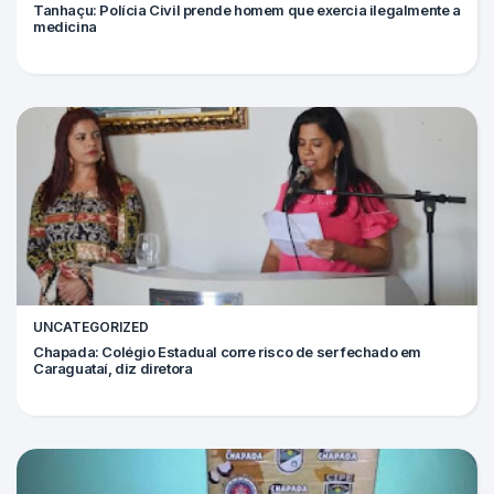
Tanhaçu: Polícia Civil prende homem que exercia ilegalmente a
medicina
UNCATEGORIZED
Chapada: Colégio Estadual corre risco de ser fechado em
Caraguataí, diz diretora