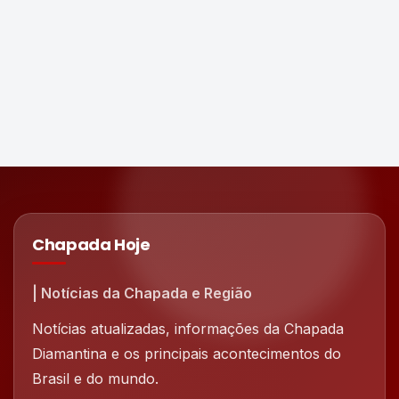
Chapada Hoje
| Notícias da Chapada e Região
Notícias atualizadas, informações da Chapada
Diamantina e os principais acontecimentos do
Brasil e do mundo.